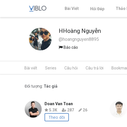
Bài Viết
Thảo 
Hỏi Đáp
HHoàng Nguyễn
@hoangnguyen8895
Báo cáo
Bài viết
Series
Câu hỏi
Câu trả lời
Bookma
Đối tượng:
Tác giả
Doan Van Toan
5.3K
287
26
Theo dõi