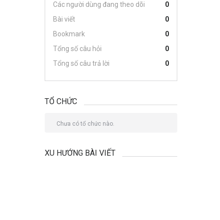
Các người dùng đang theo dõi
0
Bài viết
0
Bookmark
0
Tổng số câu hỏi
0
Tổng số câu trả lời
0
TỔ CHỨC
Chưa có tổ chức nào.
XU HƯỚNG BÀI VIẾT