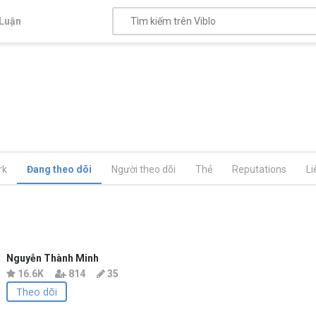
Luận
rk
Đang theo dõi
Người theo dõi
Thẻ
Reputations
Li
Nguyễn Thành Minh
16.6K
814
35
Theo dõi