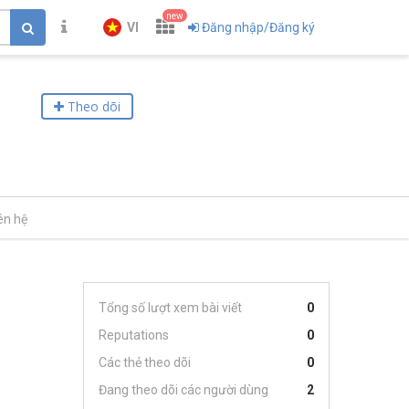
new
VI
Đăng nhập/Đăng ký
Theo dõi
ên hệ
Tổng số lượt xem bài viết
0
Reputations
0
Các thẻ theo dõi
0
Đang theo dõi các người dùng
2