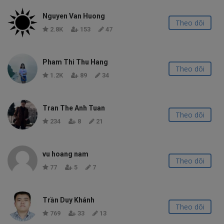
Nguyen Van Huong
Theo dõi
2.8K
153
47
Pham Thi Thu Hang
Theo dõi
1.2K
89
34
Tran The Anh Tuan
Theo dõi
234
8
21
vu hoang nam
Theo dõi
77
5
7
Trần Duy Khánh
Theo dõi
769
33
13