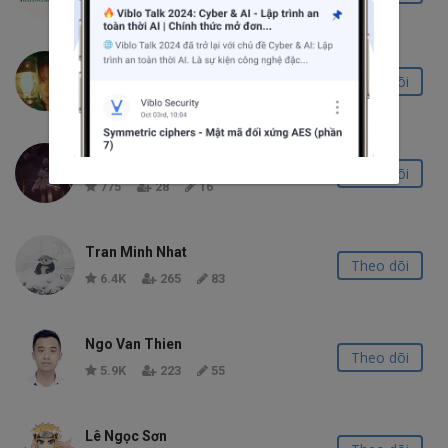
1.5K
64
47
Hoang Viet Hung
Theo dõi
466
12
22
Vũ Tiến Hòa
Theo dõi
775
28
16
Tran Minh Nhat
Theo dõi
6.4K
265
83
Ngo Van Thien
Theo dõi
5.9K
223
55
Lê Ngọc Sơn