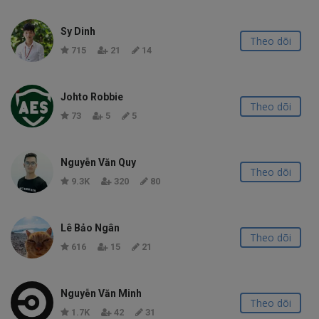
Sy Dinh
Theo dõi
715
21
14
Johto Robbie
Theo dõi
73
5
5
Nguyễn Văn Quy
Theo dõi
9.3K
320
80
Lê Bảo Ngân
Theo dõi
616
15
21
Nguyễn Văn Minh
Theo dõi
1.7K
42
31