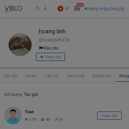
new
VI
Đăng nhập/Đăng ký
hoang linh
@hoanglinh234
Báo cáo
Theo dõi
Bài viết
Series
Câu hỏi
Câu trả lời
Bookmark
Đang
Đối tượng:
Tác giả
Tuan
Theo dõi
1.7K
89
53