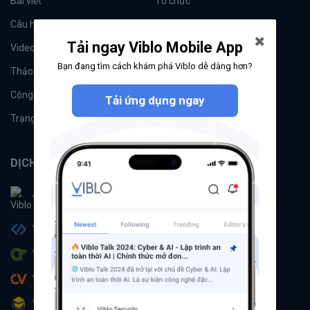
Bài viết
Tổ chức
Câu hỏi
Tags
Tải ngay Viblo Mobile App
Videos
Tác giả
Bạn đang tìm cách khám phá Viblo dễ dàng hơn?
Thảo luận
Đề xuất hệ thống
Công cụ
Machine Learning
Tải ứng dụng ngay
Trạng thái hệ thống
DỊCH VỤ
Viblo
Viblo Code
Viblo CTF
Viblo CV
Viblo Learning