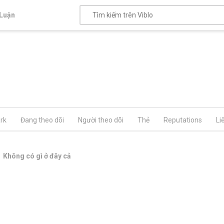
Luận
rk
Đang theo dõi
Người theo dõi
Thẻ
Reputations
Li
Không có gì ở đây cả