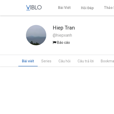
Bài Viết
Thảo 
Hỏi Đáp
Hiep Tran
@hiepxanh
Báo cáo
Bài viết
Series
Câu hỏi
Câu trả lời
Bookma