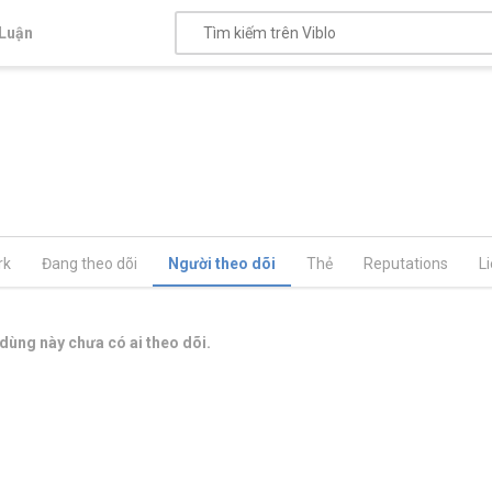
Luận
rk
Đang theo dõi
Người theo dõi
Thẻ
Reputations
L
dùng này chưa có ai theo dõi.