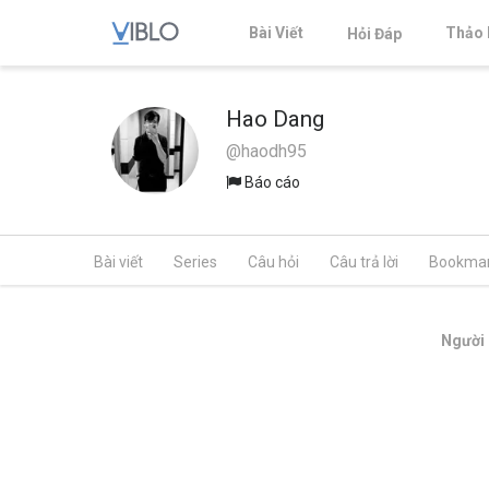
Bài Viết
Thảo 
Hỏi Đáp
Hao Dang
@haodh95
Báo cáo
Bài viết
Series
Câu hỏi
Câu trả lời
Bookma
Người 