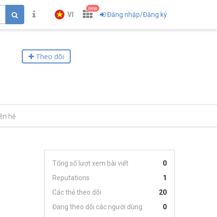
new
VI
Đăng nhập/Đăng ký
Theo dõi
iên hệ
Tổng số lượt xem bài viết
0
Reputations
1
Các thẻ theo dõi
20
Đang theo dõi các người dùng
0