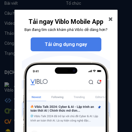
Bài viết
Tổ chức
Câu hỏi
Tags
Tải ngay Viblo Mobile App
Videos
Tác giả
Bạn đang tìm cách khám phá Viblo dễ dàng hơn?
Thảo luận
Đề xuất hệ thống
Công cụ
Machine Learning
Tải ứng dụng ngay
Trạng thái hệ thống
DỊCH VỤ
Viblo
Viblo Code
Viblo CTF
Viblo CV