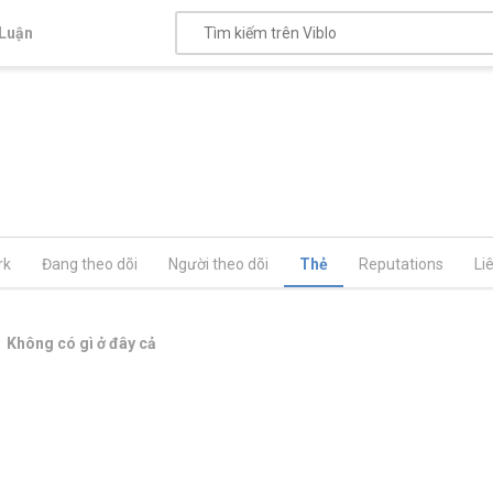
Luận
rk
Đang theo dõi
Người theo dõi
Thẻ
Reputations
Li
Không có gì ở đây cả