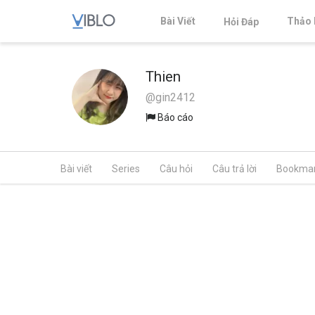
Bài Viết
Thảo 
Hỏi Đáp
Thien
@gin2412
Báo cáo
Bài viết
Series
Câu hỏi
Câu trả lời
Bookma