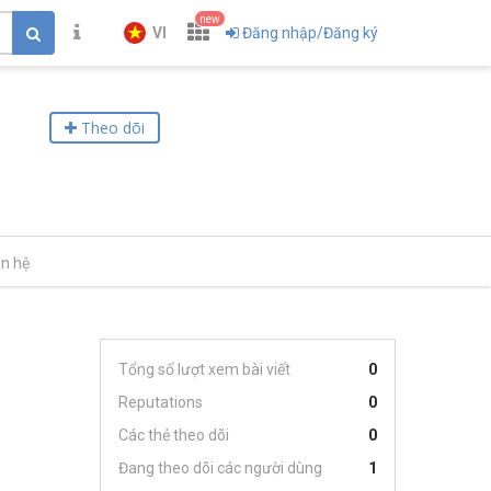
new
VI
Đăng nhập/Đăng ký
Theo dõi
ên hệ
Tổng số lượt xem bài viết
0
Reputations
0
Các thẻ theo dõi
0
Đang theo dõi các người dùng
1