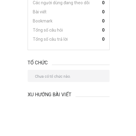
Các người dùng đang theo dõi
0
Bài viết
0
Bookmark
0
Tổng số câu hỏi
0
Tổng số câu trả lời
0
TỔ CHỨC
Chưa có tổ chức nào.
XU HƯỚNG BÀI VIẾT