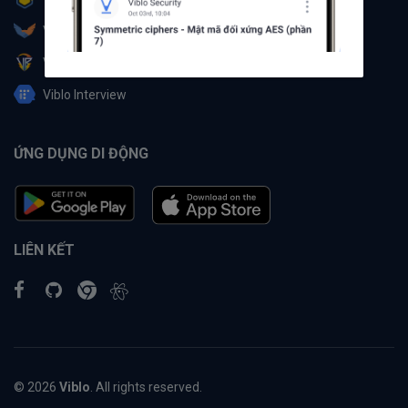
Viblo Partner
Viblo Battle
Viblo Interview
ỨNG DỤNG DI ĐỘNG
LIÊN KẾT
© 2026
Viblo
. All rights reserved.