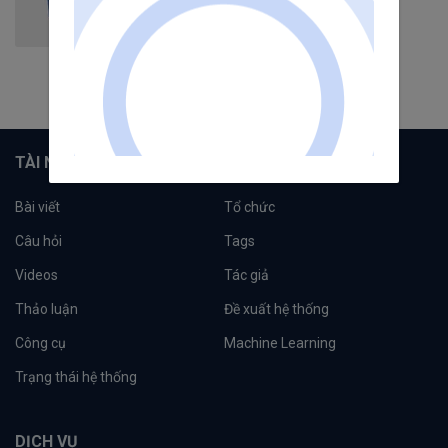
248
bài viết
19
câu hỏi
4242
người theo dõi
Theo dõi
TÀI NGUYÊN
Bài viết
Tổ chức
Câu hỏi
Tags
Videos
Tác giả
Thảo luận
Đề xuất hệ thống
Công cụ
Machine Learning
Trạng thái hệ thống
DỊCH VỤ