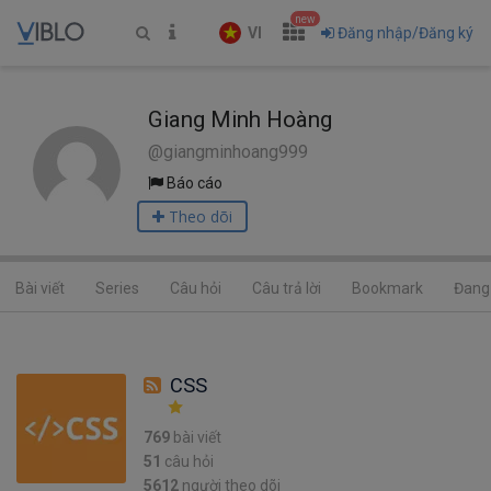
new
VI
Đăng nhập/Đăng ký
Giang Minh Hoàng
@giangminhoang999
Báo cáo
Theo dõi
Bài viết
Series
Câu hỏi
Câu trả lời
Bookmark
Đang 
CSS
769
bài viết
51
câu hỏi
5612
người theo dõi