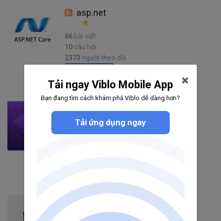
asp.net
66
bài viết
10
câu hỏi
2373
người theo dõi
Theo dõi
Tải ngay Viblo Mobile App
Bạn đang tìm cách khám phá Viblo dễ dàng hơn?
Bootstrap
Tải ứng dụng ngay
53
bài viết
7
câu hỏi
4220
người theo dõi
Theo dõi
CSS3