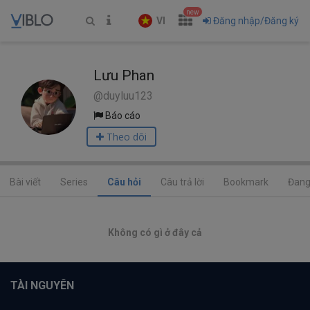
new
VI
Đăng nhập/Đăng ký
Lưu Phan
@duyluu123
Báo cáo
Theo dõi
Bài viết
Series
Câu hỏi
Câu trả lời
Bookmark
Đang
Không có gì ở đây cả
TÀI NGUYÊN