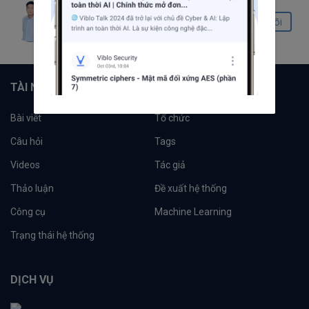
Dương Văn Khánh
Theo dõi
0
0
0
TÀI NGUYÊN
Bài viết
Tổ chức
Câu hỏi
Tags
Videos
Tác giả
Thảo luận
Đề xuất hệ thống
Công cụ
Machine Learning
Trạng thái hệ thống
DỊCH VỤ