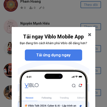
Pham Hoang
Theo dõi
0
0
0
Nguyễn Mạnh Hiếu
Theo dõi
0
0
0
Tải ngay Viblo Mobile App
Bạn đang tìm cách khám phá Viblo dễ dàng hơn?
Nguyễn Thị Út
Theo dõi
0
0
0
Tải ứng dụng ngay
Nguyen Quang
Theo dõi
0
0
0
Quang Minh
Theo dõi
0
0
0