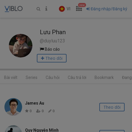
new
VI
Đăng nhập/Đăng ký
Lưu Phan
@duyluu123
Báo cáo
Theo dõi
Bài viết
Series
Câu hỏi
Câu trả lời
Bookmark
Đang 
James Au
Theo dõi
0
0
0
Quy Nguyễn Minh