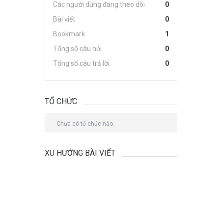
Các người dùng đang theo dõi
0
Bài viết
0
Bookmark
1
Tổng số câu hỏi
0
Tổng số câu trả lời
0
TỔ CHỨC
Chưa có tổ chức nào.
XU HƯỚNG BÀI VIẾT