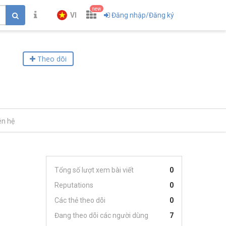
new
VI
Đăng nhập/Đăng ký
Theo dõi
ên hệ
Tổng số lượt xem bài viết
0
Reputations
0
Các thẻ theo dõi
0
Đang theo dõi các người dùng
7