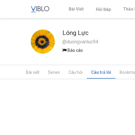
Bài Viết
Thảo 
Hỏi Đáp
Lóng Lực
@duongvanluc94
Báo cáo
Bài viết
Series
Câu hỏi
Câu trả lời
Bookma