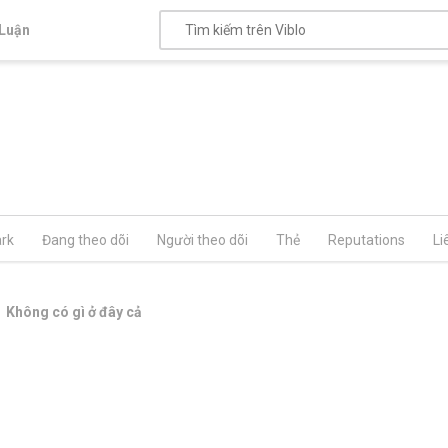
Luận
rk
Đang theo dõi
Người theo dõi
Thẻ
Reputations
Li
Không có gì ở đây cả