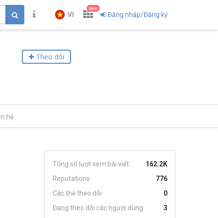
new
VI
Đăng nhập/Đăng ký
Theo dõi
ên hệ
Tổng số lượt xem bài viết
162.2K
Reputations
776
Các thẻ theo dõi
0
Đang theo dõi các người dùng
3