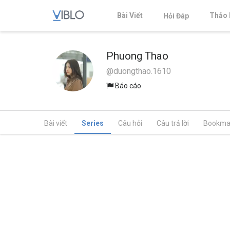
Bài Viết
Thảo 
Hỏi Đáp
Phuong Thao
@duongthao.1610
Báo cáo
Bài viết
Series
Câu hỏi
Câu trả lời
Bookma