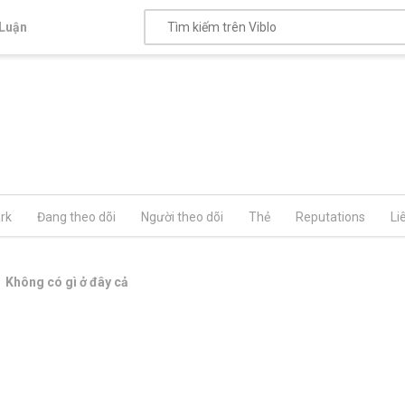
Luận
rk
Đang theo dõi
Người theo dõi
Thẻ
Reputations
Li
Không có gì ở đây cả