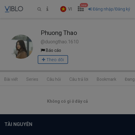
new
VI
Đăng nhập/Đăng ký
Phuong Thao
@duongthao.1610
Báo cáo
Theo dõi
Bài viết
Series
Câu hỏi
Câu trả lời
Bookmark
Đang 
Không có gì ở đây cả
TÀI NGUYÊN