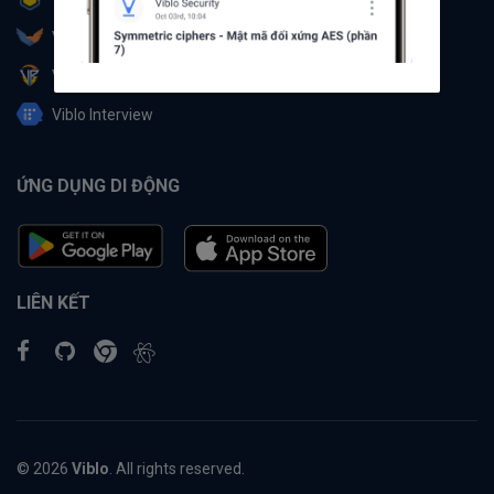
Viblo Partner
Viblo Battle
Viblo Interview
ỨNG DỤNG DI ĐỘNG
LIÊN KẾT
© 2026
Viblo
. All rights reserved.