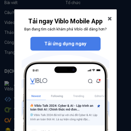
Bài viết
Tổ chức
Câu hỏi
Tags
Tải ngay Viblo Mobile App
Videos
Tác giả
Bạn đang tìm cách khám phá Viblo dễ dàng hơn?
Thảo luận
Đề xuất hệ thống
Công cụ
Machine Learning
Tải ứng dụng ngay
Trạng thái hệ thống
DỊCH VỤ
Viblo
Viblo Code
Viblo CTF
Viblo CV
Viblo Learning