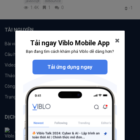
javascipt
debounce
1.4K
1
0
-1
TÀI NGUYÊN
Tải ngay Viblo Mobile App
Bài viết
Tổ chức
Bạn đang tìm cách khám phá Viblo dễ dàng hơn?
Câu hỏi
Tags
Videos
Tác giả
Tải ứng dụng ngay
Thảo luận
Đề xuất hệ thống
Công cụ
Machine Learning
Trạng thái hệ thống
DỊCH VỤ
Viblo