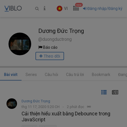
new
VI
Đăng nhập/Đăng ký
Dương Đức Trọng
@duongductrong
Báo cáo
Theo dõi
Bài viết
Series
Câu hỏi
Câu trả lời
Bookmark
Đang
Dương Đức Trọng
thg 11 17, 2020 5:20 CH
2 phút đọc
Cải thiện hiểu xuất bằng Debounce trong
JavaScript