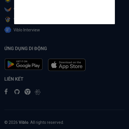
Viblo Partner
Viblo Battle
Viblo Interview
ỨNG DỤNG DI ĐỘNG
LIÊN KẾT
© 2026
Viblo
. All rights reserved.