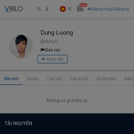
new
VI
Đăng nhập/Đăng ký
Dung Luong
@dunglv
Báo cáo
Theo dõi
Bài viết
Series
Câu hỏi
Câu trả lời
Bookmark
Đang
Không có gì ở đây cả
TÀI NGUYÊN