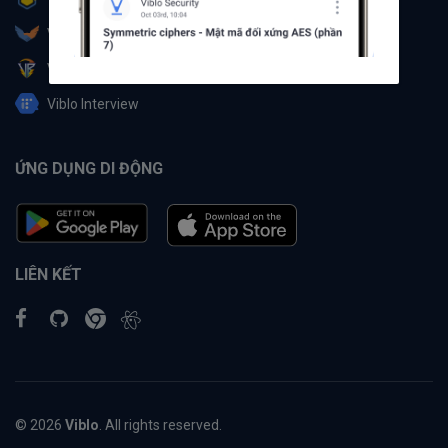
Viblo Partner
Viblo Battle
Viblo Interview
ỨNG DỤNG DI ĐỘNG
LIÊN KẾT
© 2026
Viblo
. All rights reserved.