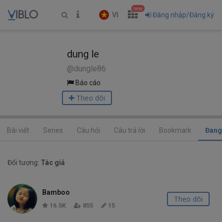
new
VI
Đăng nhập/Đăng ký
dung le
@dungle86
Báo cáo
Theo dõi
Bài viết
Series
Câu hỏi
Câu trả lời
Bookmark
Đang
Đối tượng:
Tác giả
Bamboo
Theo dõi
16.5K
855
15