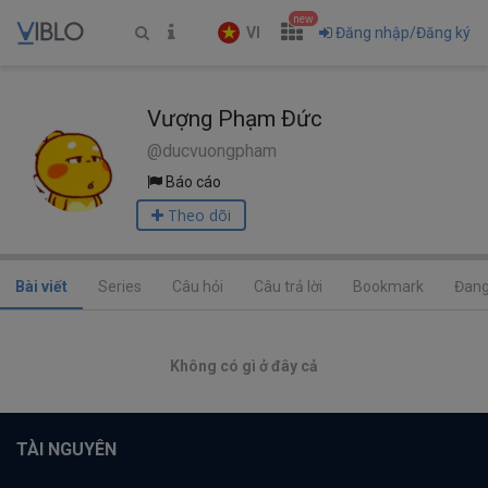
new
VI
Đăng nhập/Đăng ký
Vượng Phạm Đức
@ducvuongpham
Báo cáo
Theo dõi
Bài viết
Series
Câu hỏi
Câu trả lời
Bookmark
Đang
Không có gì ở đây cả
TÀI NGUYÊN