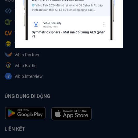
Viblo Code
Viblo CTF
Viblo CV
Viblo Learning
Viblo Partner
Viblo Battle
Viblo Interview
ỨNG DỤNG DI ĐỘNG
LIÊN KẾT