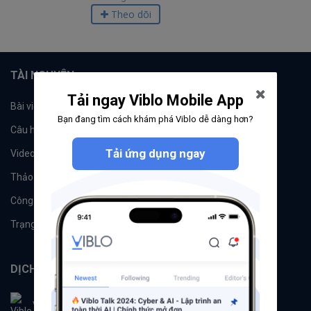
Theo dõi
TÀI NGUYÊN
Tải ngay Viblo Mobile App
Bài viết
Tổ chức
Bạn đang tìm cách khám phá Viblo dễ dàng hơn?
Câu hỏi
Tags
Tải ứng dụng ngay
Videos
Tác giả
Thảo luận
Đề xuất hệ thống
Công cụ
Machine Learning
Trạng thái hệ thống
DỊCH VỤ
Viblo