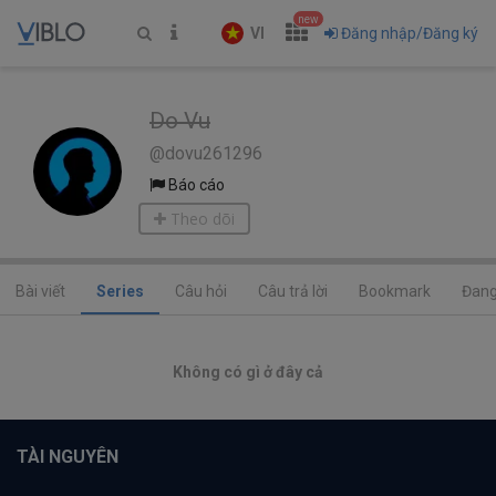
new
VI
Đăng nhập/Đăng ký
Do Vu
@dovu261296
Báo cáo
Theo dõi
Bài viết
Series
Câu hỏi
Câu trả lời
Bookmark
Đang
Không có gì ở đây cả
TÀI NGUYÊN