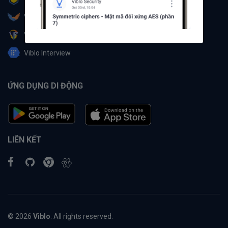
Viblo Partner
Viblo Battle
Viblo Interview
ỨNG DỤNG DI ĐỘNG
LIÊN KẾT
© 2026
Viblo
. All rights reserved.