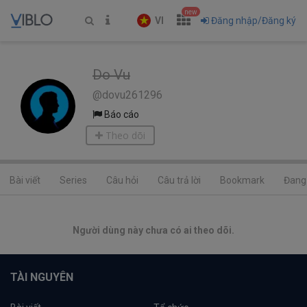
new
VI
Đăng nhập/Đăng ký
Do Vu
@dovu261296
Báo cáo
Theo dõi
Bài viết
Series
Câu hỏi
Câu trả lời
Bookmark
Đang 
Người dùng này chưa có ai theo dõi.
TÀI NGUYÊN