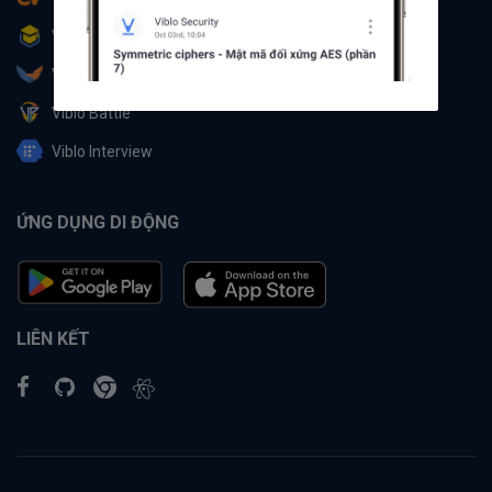
Viblo Learning
Viblo Partner
Viblo Battle
Viblo Interview
ỨNG DỤNG DI ĐỘNG
LIÊN KẾT