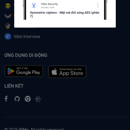
Viblo Learning
Viblo Partner
Viblo Battle
Viblo Interview
ỨNG DỤNG DI ĐỘNG
LIÊN KẾT
© 2026
Viblo
. All rights reserved.