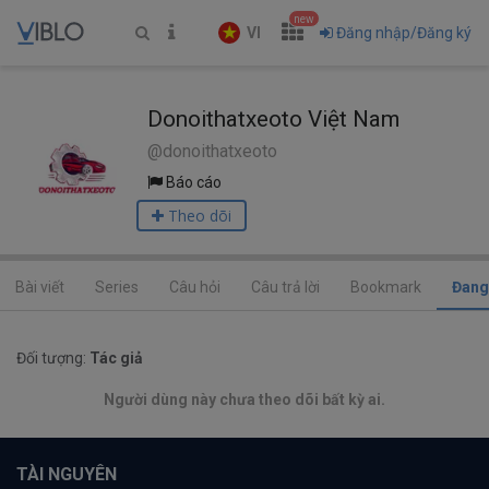
new
VI
Đăng nhập/Đăng ký
Donoithatxeoto Việt Nam
@donoithatxeoto
Báo cáo
Theo dõi
Bài viết
Series
Câu hỏi
Câu trả lời
Bookmark
Đang
Đối tượng:
Tác giả
Người dùng này chưa theo dõi bất kỳ ai.
TÀI NGUYÊN