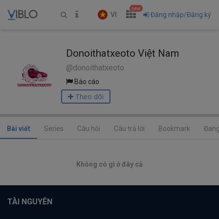
new
VI
Đăng nhập/Đăng ký
Donoithatxeoto Việt Nam
@donoithatxeoto
Báo cáo
Theo dõi
Bài viết
Series
Câu hỏi
Câu trả lời
Bookmark
Đang
Không có gì ở đây cả
TÀI NGUYÊN