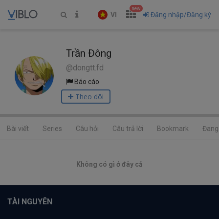
new
VI
Đăng nhập/Đăng ký
Trần Đông
@dongtt.fd
Báo cáo
Theo dõi
Bài viết
Series
Câu hỏi
Câu trả lời
Bookmark
Đang 
Không có gì ở đây cả
TÀI NGUYÊN