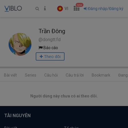
new
VI
Đăng nhập/Đăng ký
Trần Đông
@dongtt.fd
Báo cáo
Theo dõi
Bài viết
Series
Câu hỏi
Câu trả lời
Bookmark
Đang 
Người dùng này chưa có ai theo dõi.
TÀI NGUYÊN