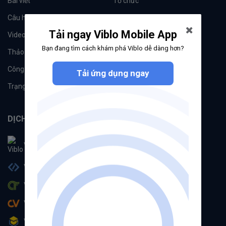
Bài viết
Tổ chức
Câu hỏi
Tags
Tải ngay Viblo Mobile App
Videos
Tác giả
Bạn đang tìm cách khám phá Viblo dễ dàng hơn?
Thảo luận
Đề xuất hệ thống
Công cụ
Machine Learning
Tải ứng dụng ngay
Trạng thái hệ thống
DỊCH VỤ
Viblo
Viblo Code
Viblo CTF
Viblo CV
Viblo Learning