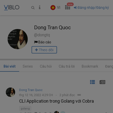
new
VI
Đăng nhập/Đăng ký
Dong Tran Quoc
@dongtq
Báo cáo
Theo dõi
Bài viết
Series
Câu hỏi
Câu trả lời
Bookmark
Đang
Dong Tran Quoc
thg 12 16, 2022 4:29 CH
2 phút đọc
CLI Application trong Golang với Cobra
golang