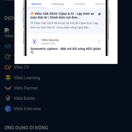
DỊCH VỤ
Viblo
Viblo Code
Viblo CTF
Viblo CV
Viblo Learning
Viblo Partner
Viblo Battle
Viblo Interview
ỨNG DỤNG DI ĐỘNG