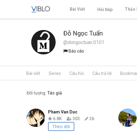
Bài Viết
Thảo 
Hỏi Đáp
Đỗ Ngọc Tuấn
@dongoctuan.0101
Báo cáo
Bài viết
Series
Câu hỏi
Câu trả lời
Bookma
Đối tượng:
Tác giả
Pham Van Duc
6.8K
303
26
Theo dõi