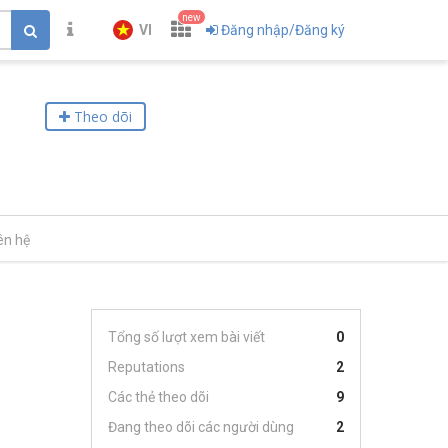
new
VI
Đăng nhập/Đăng ký
Theo dõi
ên hệ
Tổng số lượt xem bài viết
0
Reputations
2
Các thẻ theo dõi
9
Đang theo dõi các người dùng
2