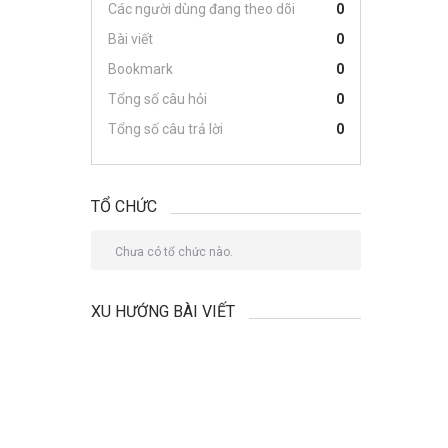
Các người dùng đang theo dõi
0
Bài viết
0
Bookmark
0
Tổng số câu hỏi
0
Tổng số câu trả lời
0
TỔ CHỨC
Chưa có tổ chức nào.
XU HƯỚNG BÀI VIẾT