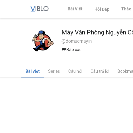
Bài Viết
Thảo 
Hỏi Đáp
Máy Văn Phòng Nguyễn C
@domucmayin
Báo cáo
Bài viết
Series
Câu hỏi
Câu trả lời
Bookma