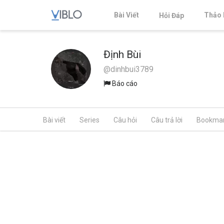
Bài Viết
Thảo 
Hỏi Đáp
Định Bùi
@dinhbui3789
Báo cáo
Bài viết
Series
Câu hỏi
Câu trả lời
Bookma