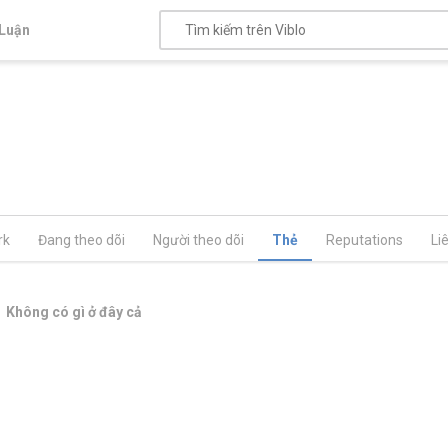
Luận
rk
Đang theo dõi
Người theo dõi
Thẻ
Reputations
Li
Không có gì ở đây cả