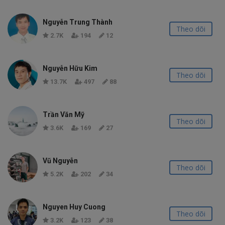
Nguyễn Trung Thành
Theo dõi
2.7K
194
12
Nguyễn Hữu Kim
Theo dõi
13.7K
497
88
Trần Văn Mỹ
Theo dõi
3.6K
169
27
Vũ Nguyễn
Theo dõi
5.2K
202
34
Nguyen Huy Cuong
Theo dõi
3.2K
123
38