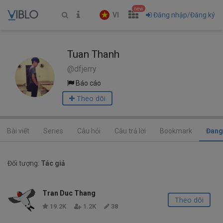
new
VI
Đăng nhập/Đăng ký
Tuan Thanh
@dfjerry
Báo cáo
Theo dõi
Bài viết
Series
Câu hỏi
Câu trả lời
Bookmark
Đang
Đối tượng:
Tác giả
Tran Duc Thang
Theo dõi
19.2K
1.2K
38