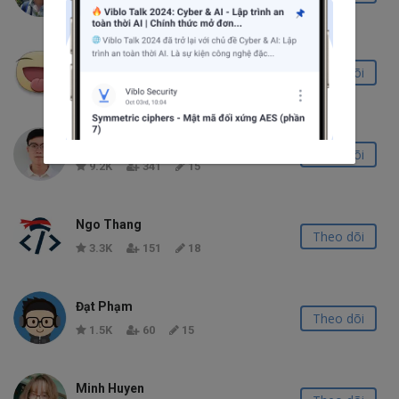
2.2K
99
13
Minh Monmen
Theo dõi
47.2K
2.4K
60
Đức Phúc
Theo dõi
9.2K
341
15
Ngo Thang
Theo dõi
3.3K
151
18
Đạt Phạm
Theo dõi
1.5K
60
15
Minh Huyen