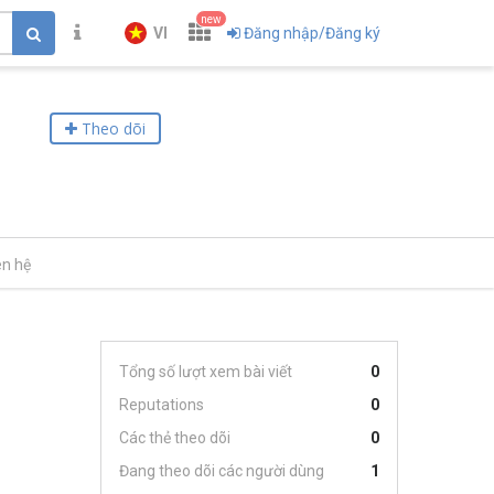
new
VI
Đăng nhập/Đăng ký
Theo dõi
ên hệ
Tổng số lượt xem bài viết
0
Reputations
0
Các thẻ theo dõi
0
Đang theo dõi các người dùng
1