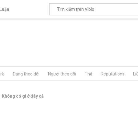
Luận
rk
Đang theo dõi
Người theo dõi
Thẻ
Reputations
Li
Không có gì ở đây cả