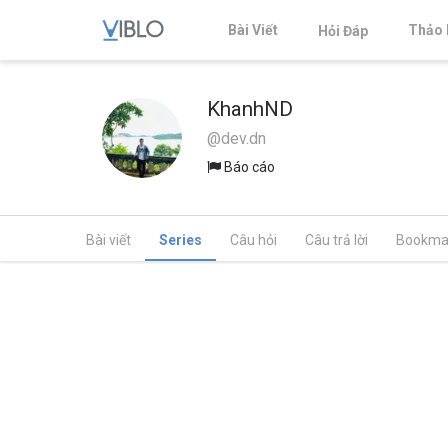
Bài Viết
Thảo 
Hỏi Đáp
KhanhND
@dev.dn
Báo cáo
Bài viết
Series
Câu hỏi
Câu trả lời
Bookma