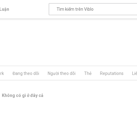
Luận
rk
Đang theo dõi
Người theo dõi
Thẻ
Reputations
Li
Không có gì ở đây cả