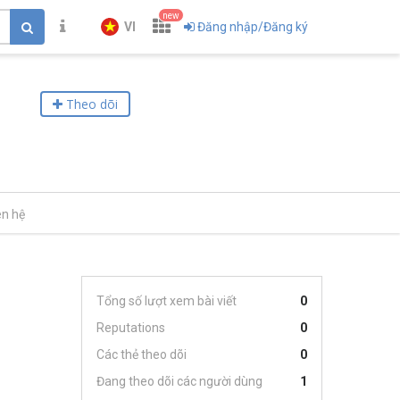
new
VI
Đăng nhập/Đăng ký
Theo dõi
ên hệ
Tổng số lượt xem bài viết
0
Reputations
0
Các thẻ theo dõi
0
Đang theo dõi các người dùng
1