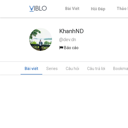
Bài Viết
Thảo 
Hỏi Đáp
KhanhND
@dev.dn
Báo cáo
Bài viết
Series
Câu hỏi
Câu trả lời
Bookma