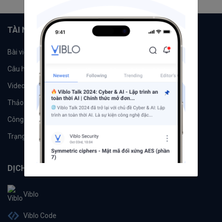
TÀI NGUYÊN
Bài viết
Tổ chức
Câu hỏi
Tags
Videos
Tác giả
Thảo luận
Đề xuất hệ thống
Công cụ
Machine Learning
Trạng thái hệ thống
DỊCH VỤ
Viblo
Viblo Code