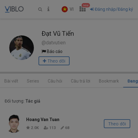
new
VI
Đăng nhập/Đăng ký
Đạt Vũ Tiến
@datvutien
Báo cáo
Theo dõi
Bài viết
Series
Câu hỏi
Câu trả lời
Bookmark
Đang
Đối tượng:
Tác giả
Hoang Van Tuan
Theo dõi
2.0K
113
68