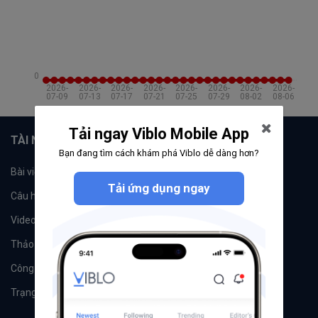
0
2026-
2026-
2026-
2026-
2026-
2026-
2026-
2026-
07-09
07-13
07-17
07-21
07-25
07-29
08-02
08-06
Tải ngay Viblo Mobile App
TÀI NGUYÊN
Bạn đang tìm cách khám phá Viblo dễ dàng hơn?
Bài viết
Tổ chức
Tải ứng dụng ngay
Câu hỏi
Tags
Videos
Tác giả
Thảo luận
Đề xuất hệ thống
Công cụ
Machine Learning
Trạng thái hệ thống