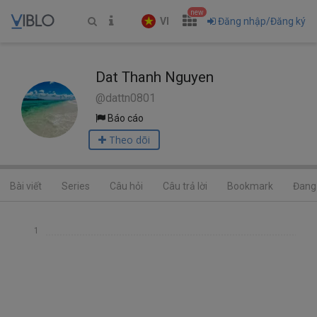
new
VI
Đăng nhập/Đăng ký
Dat Thanh Nguyen
@dattn0801
Báo cáo
Theo dõi
Bài viết
Series
Câu hỏi
Câu trả lời
Bookmark
Đang 
1