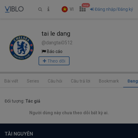
new
VI
Đăng nhập/Đăng ký
tai le dang
@dangtai0512
Báo cáo
Theo dõi
Bài viết
Series
Câu hỏi
Câu trả lời
Bookmark
Đang
Đối tượng:
Tác giả
Người dùng này chưa theo dõi bất kỳ ai.
TÀI NGUYÊN