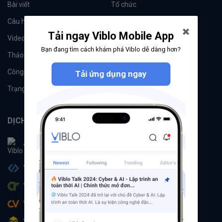
Bài viết
Tổ chức
Câu hỏi
Tags
Tải ngay Viblo Mobile App
Videos
Tác giả
Bạn đang tìm cách khám phá Viblo dễ dàng hơn?
Thảo luận
Đề xuất hệ thống
Công cụ
Machine Learning
Tải ứng dụng ngay
Trạng thái hệ thống
DỊCH VỤ
Viblo
Viblo Code
Viblo CTF
Viblo CV
Viblo Learning