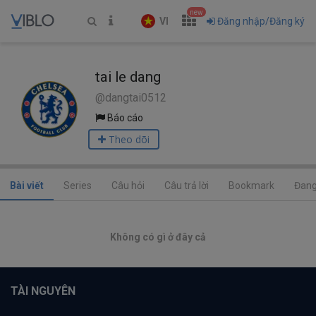
new
VI
Đăng nhập/Đăng ký
tai le dang
@dangtai0512
Báo cáo
Theo dõi
Bài viết
Series
Câu hỏi
Câu trả lời
Bookmark
Đang
Không có gì ở đây cả
TÀI NGUYÊN