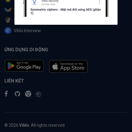
Viblo Partner
Viblo Battle
Viblo Interview
ỨNG DỤNG DI ĐỘNG
LIÊN KẾT
© 2026
Viblo
. All rights reserved.