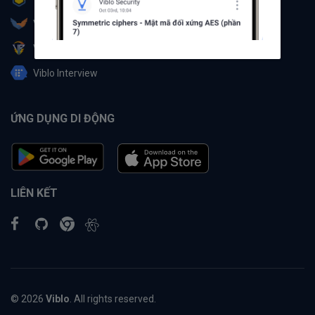
Viblo Partner
Viblo Battle
Viblo Interview
ỨNG DỤNG DI ĐỘNG
LIÊN KẾT
© 2026
Viblo
. All rights reserved.