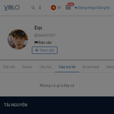
new
VI
Đăng nhập/Đăng ký
Đại
@daitn2001
Báo cáo
Theo dõi
Bài viết
Series
Câu hỏi
Câu trả lời
Bookmark
Đang
Không có gì ở đây cả
TÀI NGUYÊN