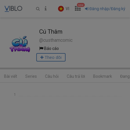
new
VI
Đăng nhập/Đăng ký
Cú Thâm
@custhamcomic
Báo cáo
Theo dõi
Bài viết
Series
Câu hỏi
Câu trả lời
Bookmark
Đang 
1