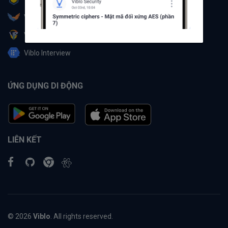
Viblo Partner
Viblo Battle
Viblo Interview
ỨNG DỤNG DI ĐỘNG
LIÊN KẾT
© 2026
Viblo
. All rights reserved.