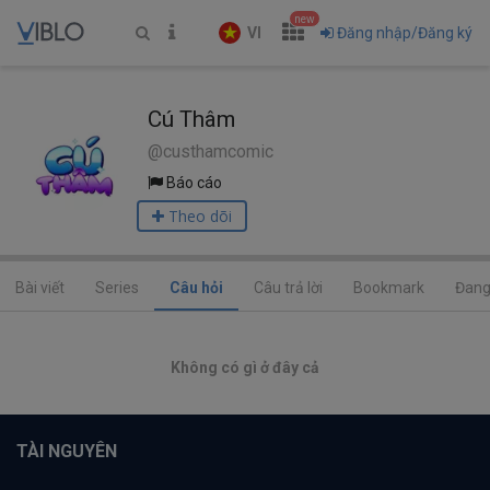
new
VI
Đăng nhập/Đăng ký
Cú Thâm
@custhamcomic
Báo cáo
Theo dõi
Bài viết
Series
Câu hỏi
Câu trả lời
Bookmark
Đang
Không có gì ở đây cả
TÀI NGUYÊN