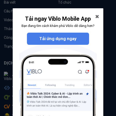
Bài viết
Tổ chức
Câu hỏi
Tags
Tải ngay Viblo Mobile App
Videos
Tác giả
Bạn đang tìm cách khám phá Viblo dễ dàng hơn?
Thảo luận
Đề xuất hệ thống
Công cụ
Machine Learning
Tải ứng dụng ngay
Trạng thái hệ thống
DỊCH VỤ
Viblo
Viblo Code
Viblo CTF
Viblo CV
Viblo Learning