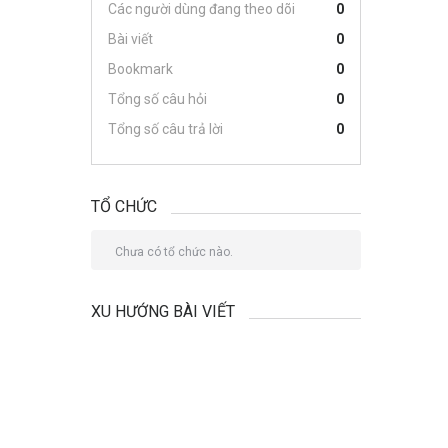
Các người dùng đang theo dõi
0
Bài viết
0
Bookmark
0
Tổng số câu hỏi
0
Tổng số câu trả lời
0
TỔ CHỨC
Chưa có tổ chức nào.
XU HƯỚNG BÀI VIẾT