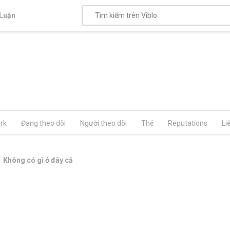
Luận
rk
Đang theo dõi
Người theo dõi
Thẻ
Reputations
Li
Không có gì ở đây cả