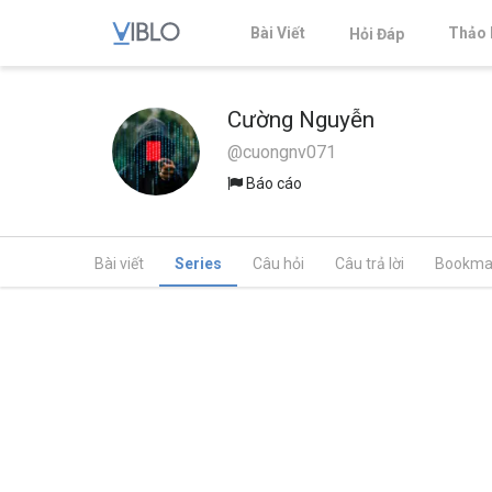
Bài Viết
Thảo 
Hỏi Đáp
Cường Nguyễn
@cuongnv071
Báo cáo
Bài viết
Series
Câu hỏi
Câu trả lời
Bookma