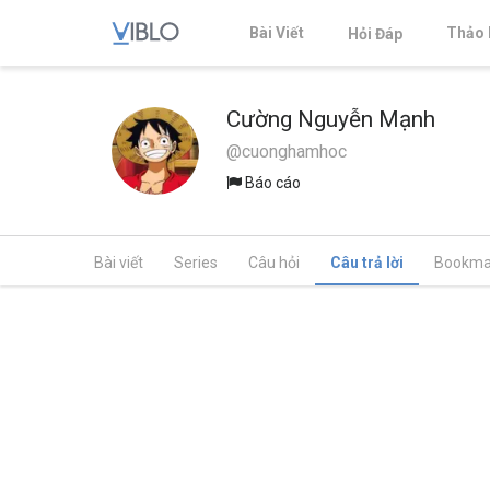
Bài Viết
Thảo 
Hỏi Đáp
Cường Nguyễn Mạnh
@cuonghamhoc
Báo cáo
Bài viết
Series
Câu hỏi
Câu trả lời
Bookma