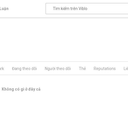
Luận
rk
Đang theo dõi
Người theo dõi
Thẻ
Reputations
Li
Không có gì ở đây cả