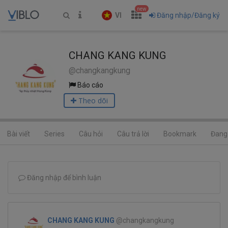
new
VI
Đăng nhập/Đăng ký
CHANG KANG KUNG
@changkangkung
Báo cáo
Theo dõi
Bài viết
Series
Câu hỏi
Câu trả lời
Bookmark
Đang 
Đăng nhập để bình luận
CHANG KANG KUNG
@changkangkung