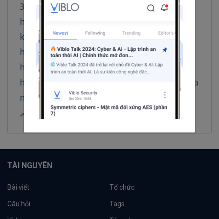
3944297/chang-kang-kung
https://readthedocs.org/projects/chang-
kang-kung/
https://www.chordie.com/forum/profile.p
hp?id=2102353
https://www.designspiration.com/changka
ngkung
0
|
Trả lời
Chia sẻ
TÀI NGUYÊN
Bài viết
Tổ chức
Câu hỏi
Tags