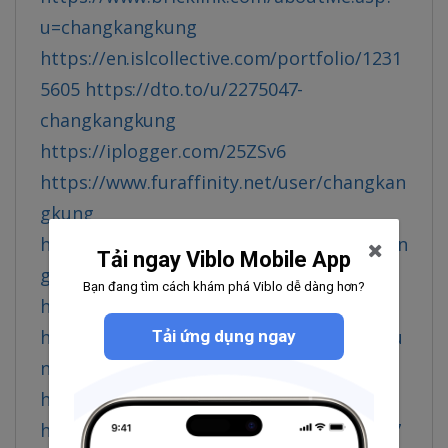
u=changkangkung
https://en.islcollective.com/portfolio/1231
5605
https://dto.to/u/2275047-
changkangkung
https://iplogger.com/25ZSv6
https://www.furaffinity.net/user/changkan
gkung
https://bikeindex.org/users/changkangkun
Tải ngay Viblo Mobile App
g
https://link.space/@changkangkung
Bạn đang tìm cách khám phá Viblo dễ dàng hơn?
https://taplink.cc/changkangkung
https://www.pearltrees.com/changkangku
Tải ứng dụng ngay
ng/item667811475
https://jsfiddle.net/yp36ajdq/
https://www.walkscore.com/people/21047