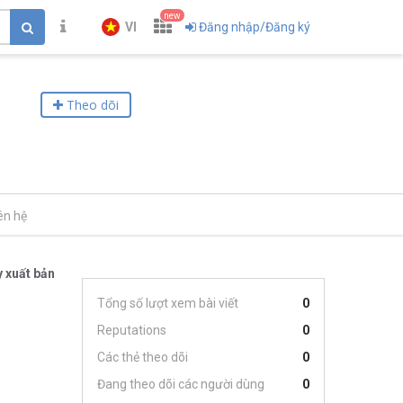
new
VI
Đăng nhập/Đăng ký
Theo dõi
ên hệ
 xuất bản
Tổng số lượt xem bài viết
0
Reputations
0
Các thẻ theo dõi
0
Đang theo dõi các người dùng
0