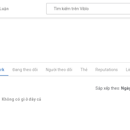
Luận
rk
Đang theo dõi
Người theo dõi
Thẻ
Reputations
Li
Sắp xếp theo:
Ngày
Không có gì ở đây cả