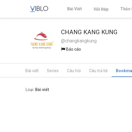
Bài Viết
Thảo 
Hỏi Đáp
CHANG KANG KUNG
@changkangkung
Báo cáo
Bài viết
Series
Câu hỏi
Câu trả lời
Bookma
Loại:
Bài viết