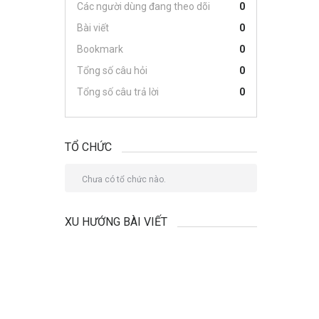
Các người dùng đang theo dõi
0
Bài viết
0
Bookmark
0
Tổng số câu hỏi
0
Tổng số câu trả lời
0
TỔ CHỨC
Chưa có tổ chức nào.
XU HƯỚNG BÀI VIẾT