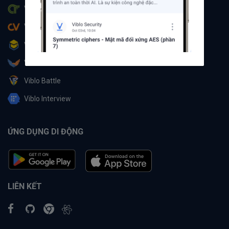
Viblo CTF
Viblo CV
Viblo Learning
Viblo Partner
Viblo Battle
Viblo Interview
ỨNG DỤNG DI ĐỘNG
LIÊN KẾT