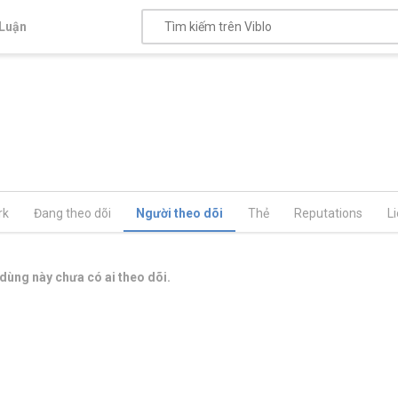
Luận
rk
Đang theo dõi
Người theo dõi
Thẻ
Reputations
L
dùng này chưa có ai theo dõi.