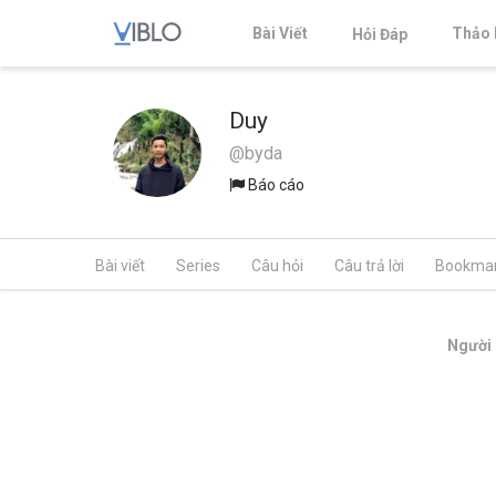
Bài Viết
Thảo 
Hỏi Đáp
Duy
@byda
Báo cáo
Bài viết
Series
Câu hỏi
Câu trả lời
Bookma
Người 