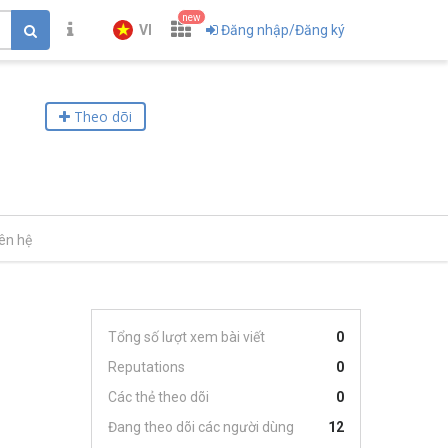
new
VI
Đăng nhập/Đăng ký
Theo dõi
iên hệ
Tổng số lượt xem bài viết
0
Reputations
0
Các thẻ theo dõi
0
Đang theo dõi các người dùng
12